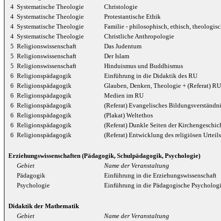
4
Systematische Theologie
Christologie
4
Systematische Theologie
Protestantische Ethik
4
Systematische Theologie
Familie - philosophisch, ethisch, theologis
4
Systematische Theologie
Christliche Anthropologie
5
Religionswissenschaft
Das Judentum
5
Religionswissenschaft
Der Islam
5
Religionswissenschaft
Hinduismus und Buddhismus
6
Religionspädagogik
Einführung in die Didaktik des RU
6
Religionspädagogik
Glauben, Denken, Theologie + (Referat) RU
6
Religionspädagogik
Medien im RU
6
Religionspädagogik
(Referat) Evangelisches Bildungsverständn
6
Religionspädagogik
(Plakat) Weltethos
6
Religionspädagogik
(Referat) Dunkle Seiten der Kirchengeschich
6
Religionspädagogik
(Referat) Entwicklung des religiösen Urtei
Erziehungswissenschaften (Pädagogik, Schulpädagogik, Psychologie)
Gebiet
Name der Veranstaltung
Pädagogik
Einführung in die Erziehungswissenschaft
Psychologie
Einführung in die Pädagogische Psychologi
Didaktik der Mathematik
Gebiet
Name der Veranstaltung