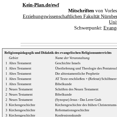
Kein-Plan.de
/ewf
Mitschriften
von Vorles
Erziehungswissenschaftlichen Fakultät Nürnbe
Uni
Schwerpunkt:
Evange
Religionspädagogik und Didaktik des evangelischen Religionsunterrichts
Gebiet
Name der Veranstaltung
1
Altes Testament
Geschichte Israels
1
Altes Testament
Überlieferung und Theologie des Pentateuc
1
Altes Testament
Die alttestamentliche Prophetie
1
Altes Testament
AT Texte erschließen + (Referat) Schilfmeer
1
Altes Testament
Bibelkunde
2
Neues Testament
Schriften des Neuen Testament
2
Neues Testament
Bibelkunde
2
Neues Testament
(Synopse) Jesus - Das Leere Grab
3
Kirchengeschichte
Kirchengeschichte des frühen Christentums 
3
Kirchengeschichte
Reformationsgeschichte
3
Kirchengeschichte
Konfessionskunde