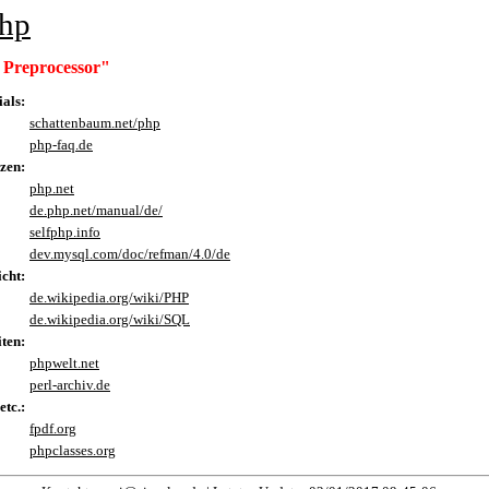
php
 Preprocessor"
als:
schattenbaum.net/php
php-faq.de
zen:
php.net
de.php.net/manual/de/
selfphp.info
dev.mysql.com/doc/refman/4.0/de
cht:
de.wikipedia.org/wiki/PHP
de.wikipedia.org/wiki/SQL
iten:
phpwelt.net
perl-archiv.de
etc.:
fpdf.org
phpclasses.org