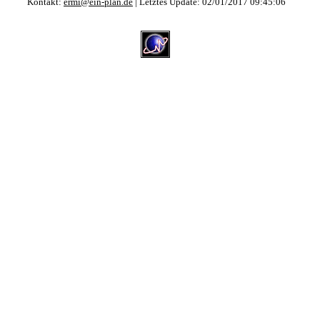
Kontakt:
ermi@ein-plan.de
| Letztes Update:
02/01/2017 09:45:06