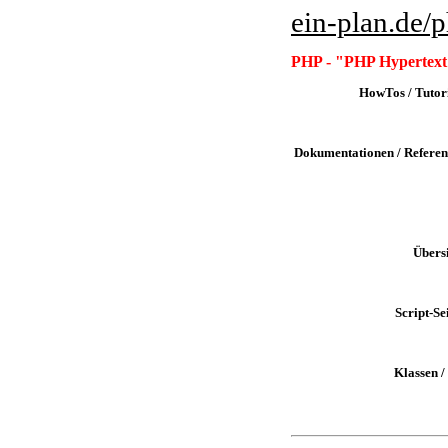
ein-plan.de
/
PHP - "PHP Hypertext
HowTos / Tutori
Dokumentationen / Referen
Übersi
Script-Se
Klassen / 