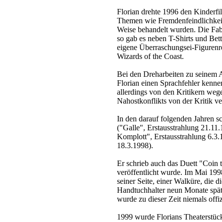
Florian drehte 1996 den Kinderf
Themen wie Fremdenfeindlichkeit,
Weise behandelt wurden. Die Fab
so gab es neben T-Shirts und Be
eigene Überraschungsei-Figurenr
Wizards of the Coast.
Bei den Dreharbeiten zu seinem 
Florian einen Sprachfehler kennen
allerdings von den Kritikern wege
Nahostkonflikts von der Kritik ve
In den darauf folgenden Jahren s
("Galle", Erstausstrahlung 21.11
Komplott", Erstausstrahlung 6.3.
18.3.1998).
Er schrieb auch das Duett "Coin t
veröffentlicht wurde. Im Mai 199
seiner Seite, einer Walküre, die 
Handtuchhalter neun Monate spät
wurde zu dieser Zeit niemals offiz
1999 wurde Florians Theaterstü