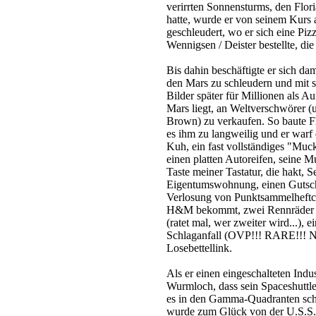
verirrten Sonnensturms, den Flor
hatte, wurde er von seinem Kurs
geschleudert, wo er sich eine Pi
Wennigsen / Deister bestellte, di
Bis dahin beschäftigte er sich da
den Mars zu schleudern und mit s
Bilder später für Millionen als 
Mars liegt, an Weltverschwörer (
Brown) zu verkaufen. So baute F
es ihm zu langweilig und er warf 
Kuh, ein fast vollständiges "Muc
einen platten Autoreifen, seine Mu
Taste meiner Tastatur, die hakt, S
Eigentumswohnung, einen Gutsche
Verlosung von Punktsammelheftch
H&M bekommt, zwei Rennräder mi
(ratet mal, wer zweiter wird...), e
Schlaganfall (OVP!!! RARE!!! N
Losebettellink.
Als er einen eingeschalteten Indu
Wurmloch, dass sein Spaceshuttle
es in den Gamma-Quadranten schl
wurde zum Glück von der U.S.S. 