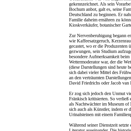
gekennzeichnet. Als sein Vorarbe
Bochum anbot, galt es, seine Fam
Deutschland zu beginnen. Er nah
Familie daheim ernähren zu können
Kioskverkäufer, botanischer Gar
Zur Nervenberuhigung begann er 
wie Kaffeesatzgeruch, Kerzenrau
gecastet, wo er die Produzenten üb
gezwungen, sein Studium aufzugeb
besondere Aufmerksamkeit beim F
Wettermoderator war, der die We
(diese Darstellungen sind heute b
sich dabei vieler Mittel des Frühw
an den verträumten Darstellungen
David Friedrichs oder Jacob van 
Er zog sich jedoch den Unmut vie
Fränkisch kritisierten. So verli
als Nachtwächter im Museum of M
sich auch als Künstler, indem er 
Urinalsteinen mit einem Familienp
Während seiner Dienstzeit setzte 
Literatur auseinander. Die hist