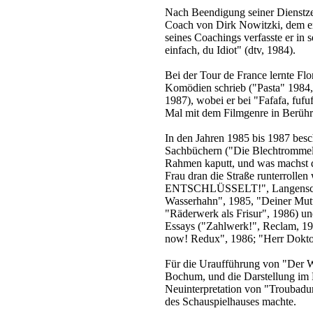
Nach Beendigung seiner Dienstzei
Coach von Dirk Nowitzki, dem er
seines Coachings verfasste er in
einfach, du Idiot" (dtv, 1984).
Bei der Tour de France lernte Flo
Komödien schrieb ("Pasta" 1984,
1987), wobei er bei "Fafafa, fufu
Mal mit dem Filmgenre in Berüh
In den Jahren 1985 bis 1987 besc
Sachbüchern ("Die Blechtrommel 
Rahmen kaputt, und was machst d
Frau dran die Straße runterrollen
ENTSCHLÜSSELT!", Langenscheid
Wasserhahn", 1985, "Deiner Mutt
"Räderwerk als Frisur", 1986) un
Essays ("Zahlwerk!", Reclam, 1
now! Redux", 1986; "Herr Doktor
Für die Uraufführung von "Der 
Bochum, und die Darstellung im B
Neuinterpretation von "Troubadu
des Schauspielhauses machte.