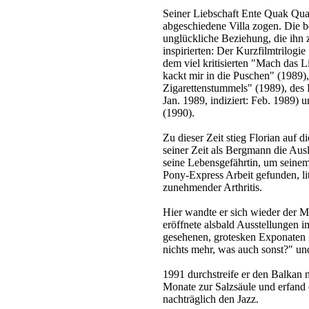
Seiner Liebschaft Ente Quak Qua
abgeschiedene Villa zogen. Die b
unglückliche Beziehung, die ihn
inspirierten: Der Kurzfilmtrilog
dem viel kritisierten "Mach das 
kackt mir in die Puschen" (1989),
Zigarettenstummels" (1989), des 
Jan. 1989, indiziert: Feb. 1989)
(1990).
Zu dieser Zeit stieg Florian auf 
seiner Zeit als Bergmann die Aus
seine Lebensgefährtin, um seinem
Pony-Express Arbeit gefunden, lit
zunehmender Arthritis.
Hier wandte er sich wieder der Ma
eröffnete alsbald Ausstellungen
gesehenen, grotesken Exponaten
nichts mehr, was auch sonst?" u
1991 durchstreife er den Balkan n
Monate zur Salzsäule und erfan
nachträglich den Jazz.