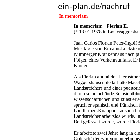
ein-plan.de
/nachruf
In memoriam
In memoriam - Florian E.
(* 18.01.1978 in Los Waggersha
Juan Carlos Florian Peter-Ingol
Miistkrøte von Ermann-Lückstein
Nürnberger Krankenhaus nach j
Folgen eines Verkehrsunfalls. Er 
Kinder.
Als Florian am milden Herbstmorg
Waggershausen de la Latte Macchi
Landstreichers und einer puertori
durch seine behände Selbstentbind
wissenschaftlichen und künstleris
sprach er spanisch und fränkisch 
Landfarben-Knappheit ausbrach u
Landstreicher arbeitslos wurde, 
Bett gefesselt wurde, wurde Flori
Er arbeitete zwei Jahre lang in e
Goldschürfer war von ungebremst