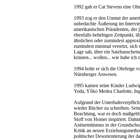
1992 gab er Cat Stevens eine Ohr
1993 zog er den Unmut der ameri
unbedachte Äußerung im Intervie
amerikanischen Präsidenten, der 
ebenfalls beliebigen Zeitpunkt, 
ähnlichen oder zumindest approxi
zumindest minimal versetzt, sich 
Lage sah, über ein Satzbauschema
können... wollen... wie habe ich
1994 holte er sich die Ohrfeige v
Nürnberger Anwesen.
1995 kamen seine Kinder Ludwig 
Yoda, Yôko Medea Charlotte, Ing
Aufgrund der Unterhaltsverpfli
wieder Bücher zu schreiben. Sei
Beachtung, war es doch maßgebl
Stoff von Homer inspiriert. Dah
Antisemitismus in der Grundschule
Kritik an neuen Erziehungsmeth
politischer Desorientierung der 