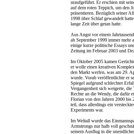
uraufgeführt. Er erschien mit sei
auf dem roten Teppich, um den J
präsentieren. Bezüglich seiner Aff
1998 über Schlaf gewandelt hatte 
lange Zeit über getan hatte.
Aus Angst vor einem Jahrtausendcr
ab September 1999 immer mehr au
einige kurze politische Essays u
Zeitung im Februar 2003 und De
Im Oktober 2005 kamen Gerüchte
er wolle einen kreativen Kompl
den Markt werfen, was am 29. Apri
wurde. Vorab veröffentlichte er s
Spiegel aufgrund schlechter Erfa
Vergangenheit sich weigerte, die 
Rechte an die Wendy, die dafür e
Florian von den Jahren 2000 bis
teil, dass allerdings ein verstec
Experiments war.
Im Weltall wurde das Einmannspa
Armstrongs nur halb voll geschn
seinem Ausflug in die unendliche