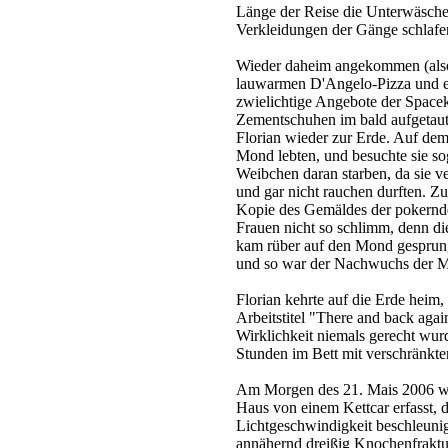
Länge der Reise die Unterwäsch
Verkleidungen der Gänge schlafe
Wieder daheim angekommen (also,
lauwarmen D'Angelo-Pizza und ei
zwielichtige Angebote der Spac
Zementschuhen im bald aufgetaut
Florian wieder zur Erde. Auf dem
Mond lebten, und besuchte sie sog
Weibchen daran starben, da sie v
und gar nicht rauchen durften. Z
Kopie des Gemäldes der pokernd
Frauen nicht so schlimm, denn di
kam rüber auf den Mond gesprung
und so war der Nachwuchs der M
Florian kehrte auf die Erde heim
Arbeitstitel "There and back agai
Wirklichkeit niemals gerecht wur
Stunden im Bett mit verschränkt
Am Morgen des 21. Mais 2006 w
Haus von einem Kettcar erfasst, 
Lichtgeschwindigkeit beschleuni
annähernd dreißig Knochenfraktu