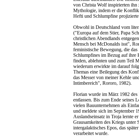
von Christa Wolf inspirierten ihn
Mythologie, indem er die Konfli
Hefti und Schlumpfine projizierte 
Obwohl in Deutschland vom litera
("Europa auf dem Stier, Papa Sch
christlichen Abendlands entgegen
Mensch bei McDonalds isst", Roro
feministische Bewegung, die das
Schlumpfines im Bezug auf ihre 
finden, ablehnten und zum Teil 
wiederum erwirkte im darauf folg
Themas eine Beilegung des Konfli
das Messer von meiner Kehle und 
Intimbereich", Rororo, 1982).
Florian wurde im März 1982 des E
entlassen. Bis zum Ende seines Leb
vielen Bauunternehmen als Einfa
und meldete sich im September 19
Auslandseinsatz in Troja lernte 
Grausamkeiten des Kriegs unter Sc
intergalaktisches Epos, das späte
verarbeitet wurde.