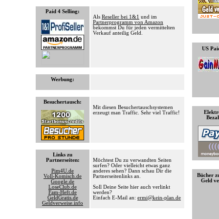
Paid 4 Selling
:
Als
Reseller bei 1&1
und im
Partnerprogramm von Amazon
bekommst Du für jeden vermittelten
Verkauf anteilig Geld.
US Pai
Werbung
:
Besuchertausch
:
Mit diesen Besuchertauschsystemen
Elektr
erzeugt man Traffic. Sehr viel Traffic!
Beza
Links zu
Partnerseiten
:
Möchtest Du zu verwandten Seiten
surfen? Oder vielleicht etwas ganz
Pim4U.de
anderes sehen? Dann schau Dir die
Bücher 
Voll-Komisch.de
Partnerseitenlinks an.
Geld ve
Google.de
LoseClub.de
Soll Deine Seite hier auch verlinkt
Fam-Heft.de
werden?
GeldGratis.de
Einfach E-Mail an:
ermi@kein-plan.de
Geldverweise.info