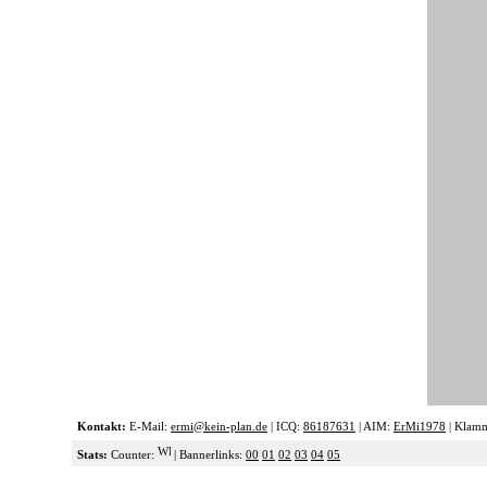
Kontakt:
E-Mail:
ermi@kein-plan.de
| ICQ:
86187631
| AIM:
ErMi1978
| Klam
Stats:
Counter:
| Bannerlinks:
00
01
02
03
04
05