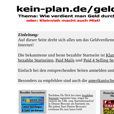
Einleitung:
Auf dieser Seite dreht sich alles um das Geldverdiene
Internet!
Die bekannteste und beste bezahlte Startseite ist
Kla
bezahlte Startseiten
,
Paid Mails
und
Paid 4 Selling Se
Einfach bei den entsprechenden Seiten anmelden un
Besonders zu empfehlen sind auch die
amerikanisch
Bezahlte Startseiten
:
Deutsche
Nachdem Du Dich bei einer
bezahlten
Ma
Startseite
registriert hast, trägst Du
einfach die URL zum Startseitenaufruf
in Deinen Browser als Startseite ein.
Bei jedem Start Deines Browsers
verdienst Du nun bares Geld.